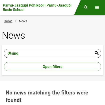
Pärnu-Jaagupi Põhikool | Pärnu-Jaagupi
Otsing
Open/
Basic School
Breadcrumb
Home
News
News
Otsing
Open filters
No news matching the filters were
found!