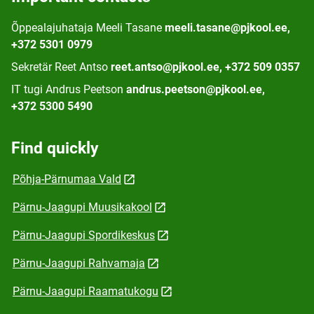
Õppealajuhataja Meeli Tasane
meeli.tasane@pjkool.ee,
+372 5301 0979
Sekretär Reet Antso
reet.antso@pjkool.ee, +372 509 0357
IT tugi Andrus Peetson
andrus.peetson@pjkool.ee,
+372 5300 5490
Find quickly
Põhja-Pärnumaa Vald
Pärnu-Jaagupi Muusikakool
Pärnu-Jaagupi Spordikeskus
Pärnu-Jaagupi Rahvamaja
Pärnu-Jaagupi Raamatukogu