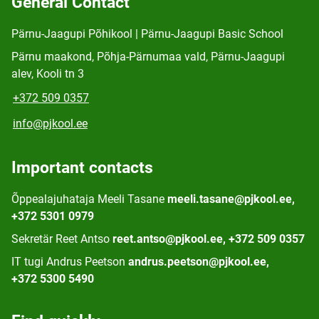
General Contact
Pärnu-Jaagupi Põhikool | Pärnu-Jaagupi Basic School
Pärnu maakond, Põhja-Pärnumaa vald, Pärnu-Jaagupi
alev, Kooli tn 3
+372 509 0357
info@pjkool.ee
Important contacts
Õppealajuhataja Meeli Tasane
meeli.tasane@pjkool.ee,
+372 5301 0979
Sekretär Reet Antso
reet.antso@pjkool.ee, +372 509 0357
IT tugi Andrus Peetson
andrus.peetson@pjkool.ee,
+372 5300 5490