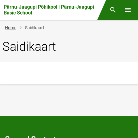
Pärnu-Jaagupi Põhikool | Pärnu-Jaagupi
Otsing
Open/
Basic School
Breadcrumb
Home
Saidikaart
Saidikaart