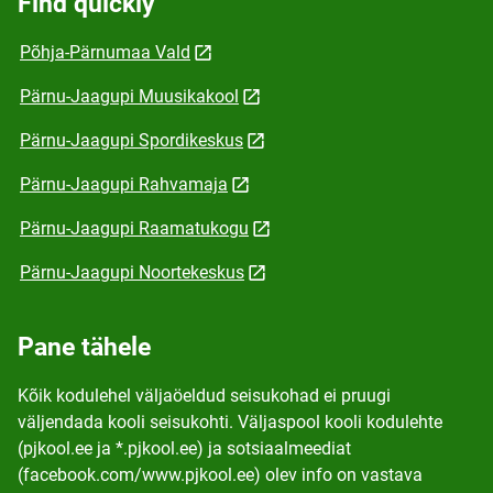
Find quickly
Põhja-Pärnumaa Vald
Pärnu-Jaagupi Muusikakool
Pärnu-Jaagupi Spordikeskus
Pärnu-Jaagupi Rahvamaja
Pärnu-Jaagupi Raamatukogu
Pärnu-Jaagupi Noortekeskus
Pane tähele
Kõik kodulehel väljaöeldud seisukohad ei pruugi
väljendada kooli seisukohti. Väljaspool kooli kodulehte
(pjkool.ee ja *.pjkool.ee) ja sotsiaalmeediat
(facebook.com/www.pjkool.ee) olev info on vastava