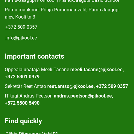
Pärnu-Jaagupi Põhikool | Pärnu-Jaagupi Basic School
Pärnu maakond, Põhja-Pärnumaa vald, Pärnu-Jaagupi
alev, Kooli tn 3
+372 509 0357
info@pjkool.ee
Important contacts
Õppealajuhataja Meeli Tasane
meeli.tasane@pjkool.ee,
+372 5301 0979
Sekretär Reet Antso
reet.antso@pjkool.ee, +372 509 0357
IT tugi Andrus Peetson
andrus.peetson@pjkool.ee,
+372 5300 5490
Find quickly