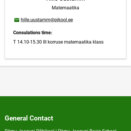
Matemaatika
Email address
hille.uustamm@pjkool.ee
Consulations time:
T 14.10-15.30 III korruse matemaatika klass
General Contact