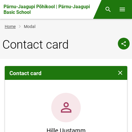
Pärnu-Jaagupi Põhikool | Pärnu-Jaagupi
Otsing
Open/
Basic School
Breadcrumb
Home
Modal
Contact card
Contact card
Close 
Hille Uustamm