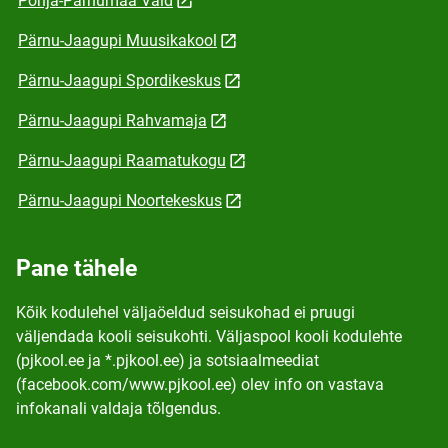
Põhja-Pärnumaa Vald
Pärnu-Jaagupi Muusikakool
Pärnu-Jaagupi Spordikeskus
Pärnu-Jaagupi Rahvamaja
Pärnu-Jaagupi Raamatukogu
Pärnu-Jaagupi Noortekeskus
Pane tähele
Kõik kodulehel väljaöeldud seisukohad ei pruugi
väljendada kooli seisukohti. Väljaspool kooli kodulehte
(pjkool.ee ja *.pjkool.ee) ja sotsiaalmeediat
(facebook.com/www.pjkool.ee) olev info on vastava
infokanali valdaja tõlgendus.