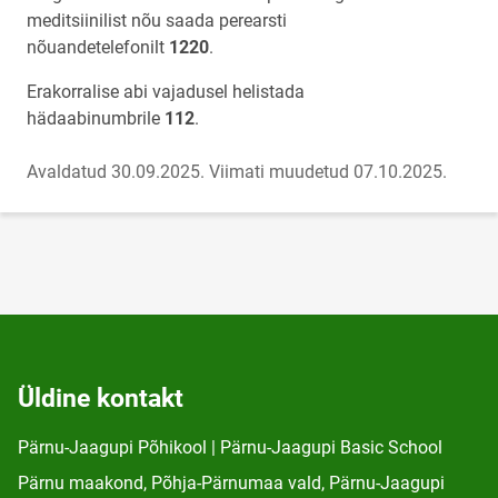
meditsiinilist nõu saada perearsti
nõuandetelefonilt
1220
.
Erakorralise abi vajadusel helistada
hädaabinumbrile
112
.
Avaldatud 30.09.2025.
Viimati muudetud 07.10.2025.
Üldine kontakt
Pärnu-Jaagupi Põhikool | Pärnu-Jaagupi Basic School
Pärnu maakond, Põhja-Pärnumaa vald, Pärnu-Jaagupi