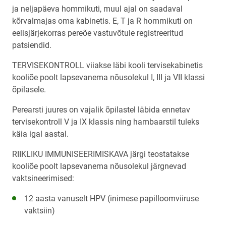
ja neljapäeva hommikuti, muul ajal on saadaval
kõrvalmajas oma kabinetis. E, T ja R hommikuti on
eelisjärjekorras pereõe vastuvõtule registreeritud
patsiendid.
TERVISEKONTROLL viiakse läbi kooli tervisekabinetis
kooliõe poolt lapsevanema nõusolekul I, III ja VII klassi
õpilasele.
Perearsti juures on vajalik õpilastel läbida ennetav
tervisekontroll V ja IX klassis ning hambaarstil tuleks
käia igal aastal.
RIIKLIKU IMMUNISEERIMISKAVA järgi teostatakse
kooliõe poolt lapsevanema nõusolekul järgnevad
vaktsineerimised:
12 aasta vanuselt HPV (inimese papilloomviiruse
vaktsiin)