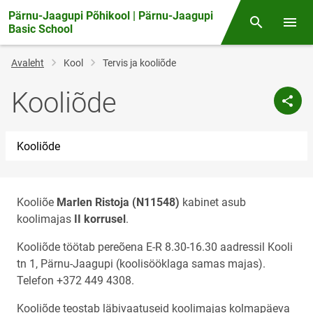
Pärnu-Jaagupi Põhikool | Pärnu-Jaagupi
Otsing
Menüü
Basic School
Jälglink
Avaleht
Kool
Tervis ja kooliõde
Kooliõde
Kooliõde
Kooliõe
Marlen Ristoja (N11548)
kabinet asub
koolimajas
II korrusel
.
Kooliõde töötab pereõena E-R 8.30-16.30 aadressil Kooli
tn 1, Pärnu-Jaagupi (koolisööklaga samas majas).
Telefon +372 449 4308.
Kooliõde teostab läbivaatuseid koolimajas kolmapäeva