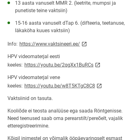
13 aasta vanuselt MMR 2. (leetrite, mumpsi ja
punetiste teine vaktsiin)
15-16 aasta vanuselt dTap 6. (difteeria, teetanuse,
läkaköha kuues vaktsiin)
link opens on new page
Info:
https://www.vaktsineeri.ee/
HPV videomaterjal eesti
link opens on new p
keeles:
https://youtu.be/2qgXx1BuRCs
HPV videomaterjal vene
link opens on new p
keeles:
https://youtu.be/w8T5KTgC8C8
Vaktsiinid on tasuta.
Kooliõde ei teosta analüüse ega saada Röntgenisse.
Need teenused saab oma perearstilt/pereõelt, vajalik
etteregistreerimine.
Kõigil inimestel on võimalik ööpäevaringselt esmast