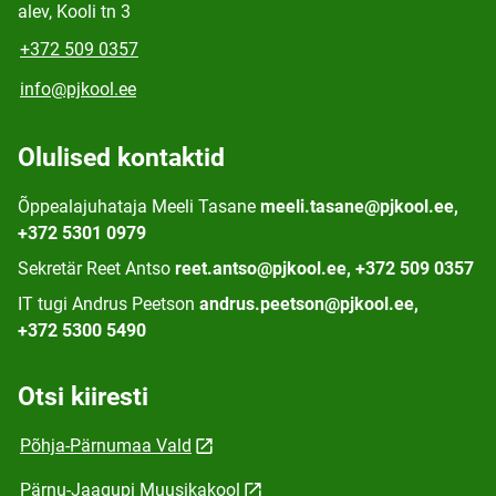
alev, Kooli tn 3
+372 509 0357
info@pjkool.ee
Olulised kontaktid
Õppealajuhataja Meeli Tasane
meeli.tasane@pjkool.ee,
+372 5301 0979
Sekretär Reet Antso
reet.antso@pjkool.ee, +372 509 0357
IT tugi Andrus Peetson
andrus.peetson@pjkool.ee,
+372 5300 5490
Otsi kiiresti
Põhja-Pärnumaa Vald
Pärnu-Jaagupi Muusikakool