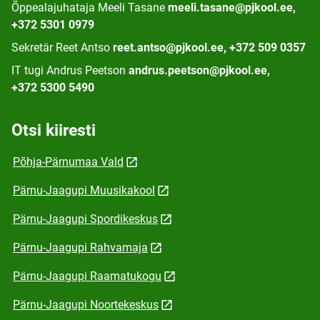
Õppealajuhataja Meeli Tasane
meeli.tasane@pjkool.ee,
+372 5301 0979
Sekretär Reet Antso
reet.antso@pjkool.ee, +372 509 0357
IT tugi Andrus Peetson
andrus.peetson@pjkool.ee,
+372 5300 5490
Otsi kiiresti
Põhja-Pärnumaa Vald
Pärnu-Jaagupi Muusikakool
Pärnu-Jaagupi Spordikeskus
Pärnu-Jaagupi Rahvamaja
Pärnu-Jaagupi Raamatukogu
Pärnu-Jaagupi Noortekeskus