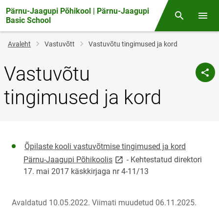
Pärnu-Jaagupi Põhikool | Pärnu-Jaagupi
Otsing
Menüü
Basic School
Jälglink
Avaleht
Vastuvõtt
Vastuvõtu tingimused ja kord
Vastuvõtu
tingimused ja kord
Õpilaste kooli vastuvõtmise tingimused ja kord
link opens on new page
Pärnu-Jaagupi Põhikoolis
- Kehtestatud direktori
17. mai 2017 käskkirjaga nr 4-11/13
Avaldatud 10.05.2022.
Viimati muudetud 06.11.2025.