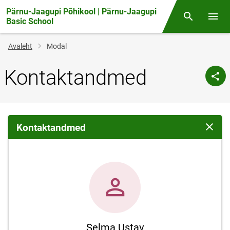
Pärnu-Jaagupi Põhikool | Pärnu-Jaagupi
Otsing
Menüü
Basic School
Jälglink
Avaleht
Modal
Kontaktandmed
Kontaktandmed
Sulge 
Selma Ustav