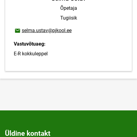
Õpetaja
Tugiisik
E-posti aadress
selma.ustav@pjkool.ee
Vastuvõtuaeg:
E-R kokkuleppel
Üldine kontakt