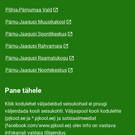
Põhja-Pärnumaa Vald
Pärnu-Jaagupi Muusikakool
Pärnu-Jaagupi Spordikeskus
Pärnu-Jaagupi Rahvamaja
Pärnu-Jaagupi Raamatukogu
Pärnu-Jaagupi Noortekeskus
Pane tähele
Kõik kodulehel väljaöeldud seisukohad ei pruugi
väljendada kooli seisukohti. Väljaspool kooli kodulehte
(pjkool.ee ja *.pjkool.ee) ja sotsiaalmeediat
(facebook.com/www.pjkool.ee) olev info on vastava
infokanali valdaja tõlgendus.