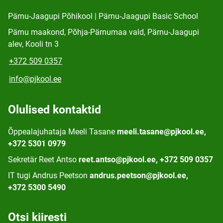
Pärnu-Jaagupi Põhikool | Pärnu-Jaagupi Basic School
Pärnu maakond, Põhja-Pärnumaa vald, Pärnu-Jaagupi
alev, Kooli tn 3
+372 509 0357
info@pjkool.ee
Olulised kontaktid
Õppealajuhataja Meeli Tasane
meeli.tasane@pjkool.ee,
+372 5301 0979
Sekretär Reet Antso
reet.antso@pjkool.ee, +372 509 0357
IT tugi Andrus Peetson
andrus.peetson@pjkool.ee,
+372 5300 5490
Otsi kiiresti