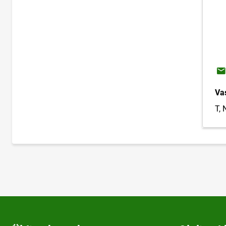
E-
Va
T, 