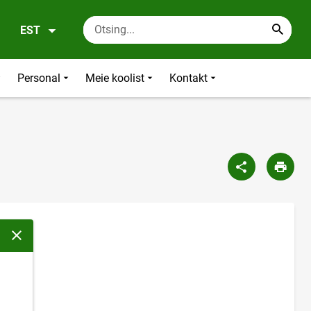
EST
Personal
Meie koolist
Kontakt
Sulge modaalaken