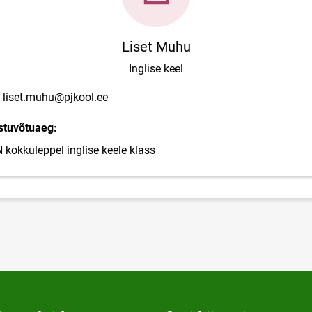
Liset Muhu
Inglise keel
posti aadress
liset.muhu@pjkool.ee
stuvõtuaeg:
N kokkuleppel inglise keele klass