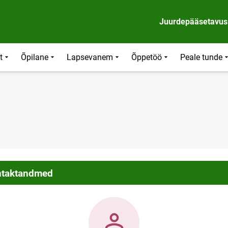
Juurdepääsetavus
t
Õpilane
Lapsevanem
Õppetöö
Peale tunde
taktandmed