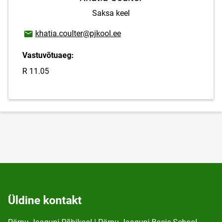
Saksa keel
E-posti aadress
khatia.coulter@pjkool.ee
Vastuvõtuaeg:
R 11.05
Üldine kontakt