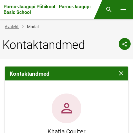
Pärnu-Jaagupi Põhikool | Pärnu-Jaagupi
Otsing
Menüü
Basic School
Jälglink
Avaleht
Modal
Kontaktandmed
Kontaktandmed
Sulge 
Khatia Coulter