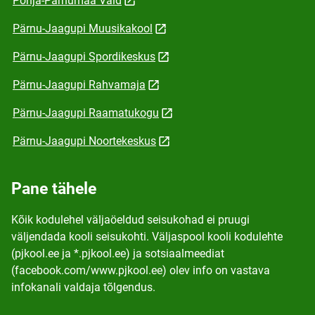
Põhja-Pärnumaa Vald
Pärnu-Jaagupi Muusikakool
Pärnu-Jaagupi Spordikeskus
Pärnu-Jaagupi Rahvamaja
Pärnu-Jaagupi Raamatukogu
Pärnu-Jaagupi Noortekeskus
Pane tähele
Kõik kodulehel väljaöeldud seisukohad ei pruugi
väljendada kooli seisukohti. Väljaspool kooli kodulehte
(pjkool.ee ja *.pjkool.ee) ja sotsiaalmeediat
(facebook.com/www.pjkool.ee) olev info on vastava
infokanali valdaja tõlgendus.