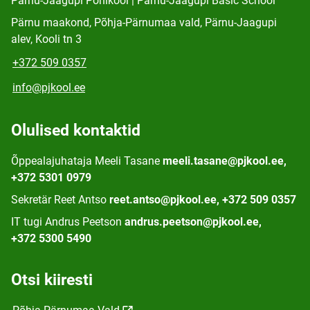
Pärnu-Jaagupi Põhikool | Pärnu-Jaagupi Basic School
Pärnu maakond, Põhja-Pärnumaa vald, Pärnu-Jaagupi
alev, Kooli tn 3
+372 509 0357
info@pjkool.ee
Olulised kontaktid
Õppealajuhataja Meeli Tasane
meeli.tasane@pjkool.ee,
+372 5301 0979
Sekretär Reet Antso
reet.antso@pjkool.ee, +372 509 0357
IT tugi Andrus Peetson
andrus.peetson@pjkool.ee,
+372 5300 5490
Otsi kiiresti