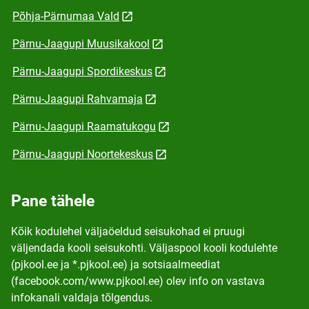
Põhja-Pärnumaa Vald
Pärnu-Jaagupi Muusikakool
Pärnu-Jaagupi Spordikeskus
Pärnu-Jaagupi Rahvamaja
Pärnu-Jaagupi Raamatukogu
Pärnu-Jaagupi Noortekeskus
Pane tähele
Kõik kodulehel väljaöeldud seisukohad ei pruugi
väljendada kooli seisukohti. Väljaspool kooli kodulehte
(pjkool.ee ja *.pjkool.ee) ja sotsiaalmeediat
(facebook.com/www.pjkool.ee) olev info on vastava
infokanali valdaja tõlgendus.