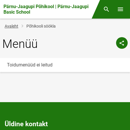
Pärnu-Jaagupi Põhikool | Pärnu-Jaagupi
Otsing
Menüü
Basic School
Jälglink
Avaleht
Põhikooli söökla
Menüü
Toidumenüüd ei leitud
Üldine kontakt