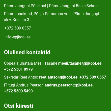
Pärnu-Jaagupi Põhikool | Pärnu-Jaagupi Basic School
Pärnu maakond, Põhja-Pärnumaa vald, Pärnu-Jaagupi
alev, Kooli tn 3
+372 509 0357
info@pjkool.ee
Olulised kontaktid
Õppealajuhataja Meeli Tasane
meeli.tasane@pjkool.ee,
+372 5301 0979
Sekretär Reet Antso
reet.antso@pjkool.ee, +372 509 0357
IT tugi Andrus Peetson
andrus.peetson@pjkool.ee,
+372 5300 5490
Otsi kiiresti