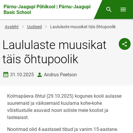
Pärnu-Jaagupi Põhikool | Pärnu-Jaagupi
Otsing
Menüü
Basic School
Jälglink
Avaleht
Uudised
Laululaste muusikat täis õhtupoolik
Laululaste muusikat
täis õhtupoolik
Loomise kuupäev
autor
31.10.2025
Andrus Peetson
Kolmapäeva õhtul (29.10.2025) kogunes kooli aulasse
suuremaid ja väiksemaid kuulama kohe-kohe
võistlustulle asuvaid noori soliste meie koolist ja
lasteaiast.
Noorimad olid 4-aastased tibud ja vanim 15-aastane.