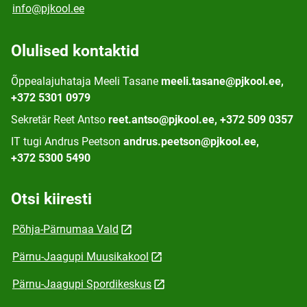
info@pjkool.ee
Olulised kontaktid
Õppealajuhataja Meeli Tasane
meeli.tasane@pjkool.ee,
+372 5301 0979
Sekretär Reet Antso
reet.antso@pjkool.ee, +372 509 0357
IT tugi Andrus Peetson
andrus.peetson@pjkool.ee,
+372 5300 5490
Otsi kiiresti
Põhja-Pärnumaa Vald
Pärnu-Jaagupi Muusikakool
Pärnu-Jaagupi Spordikeskus