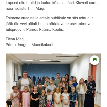
Lapsed olid tublid ja laulud kõlasid hästi. Klaveril saatis
noori soliste Triin Mägi.
Esimene etteaste laiemale publikule on siis tehtud ja
jääb üle veel pöialt hoida nädalavahetusel toimuvale
tuleproovile Pärnus Rääma Koolis.
Elena Mägi
Pärnu-Jaagupi Muusikakool
Ava fot