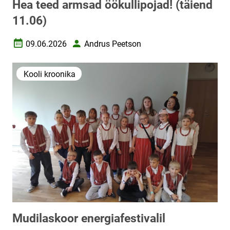
Hea teed armsad öökullipojad! (täiend
11.06)
09.06.2026
Andrus Peetson
Loomise kuupäev
Autor
Kooli kroonika
Mudilaskoor energiafestivalil