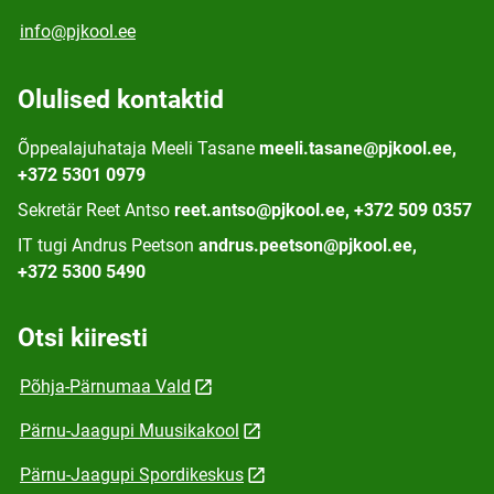
info@pjkool.ee
Olulised kontaktid
Õppealajuhataja Meeli Tasane
meeli.tasane@pjkool.ee,
+372 5301 0979
Sekretär Reet Antso
reet.antso@pjkool.ee, +372 509 0357
IT tugi Andrus Peetson
andrus.peetson@pjkool.ee,
+372 5300 5490
Otsi kiiresti
Põhja-Pärnumaa Vald
Pärnu-Jaagupi Muusikakool
Pärnu-Jaagupi Spordikeskus