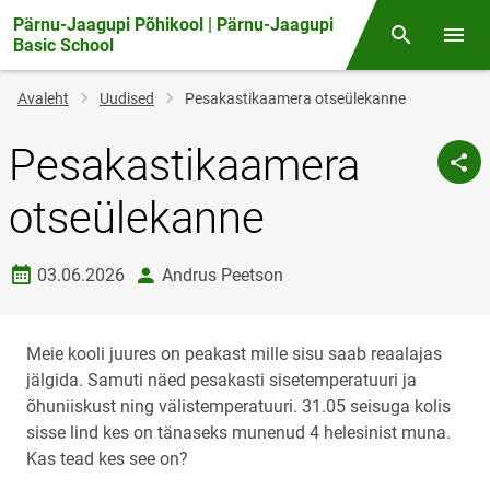
Pärnu-Jaagupi Põhikool | Pärnu-Jaagupi
Otsing
Menüü
Basic School
Jälglink
Avaleht
Uudised
Pesakastikaamera otseülekanne
Pesakastikaamera
otseülekanne
Loomise kuupäev
autor
03.06.2026
Andrus Peetson
Meie kooli juures on peakast mille sisu saab reaalajas
jälgida. Samuti näed pesakasti sisetemperatuuri ja
õhuniiskust ning välistemperatuuri. 31.05 seisuga kolis
sisse lind kes on tänaseks munenud 4 helesinist muna.
Kas tead kes see on?