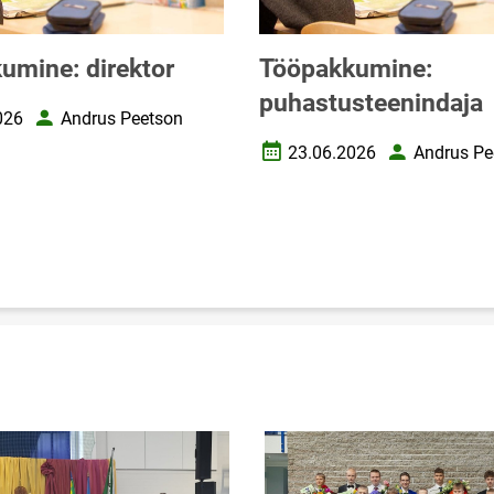
umine: direktor
Tööpakkumine:
puhastusteenindaja
026
Andrus Peetson
upäev
Autor
23.06.2026
Andrus Pe
Loomise kuupäev
Autor