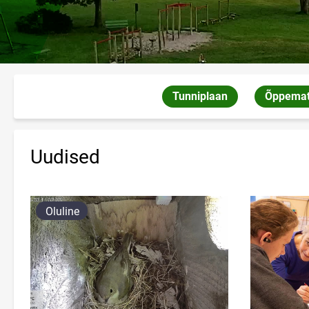
Tunniplaan
Õppemate
Link ava
Uudised
Oluline