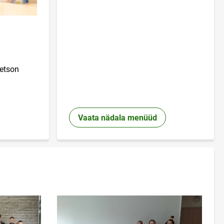
etson
Vaata nädala menüüd