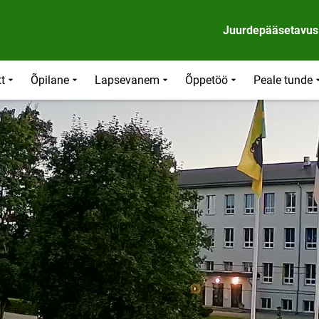
Juurdepääsetavus
t
Õpilane
Lapsevanem
Õppetöö
Peale tunde