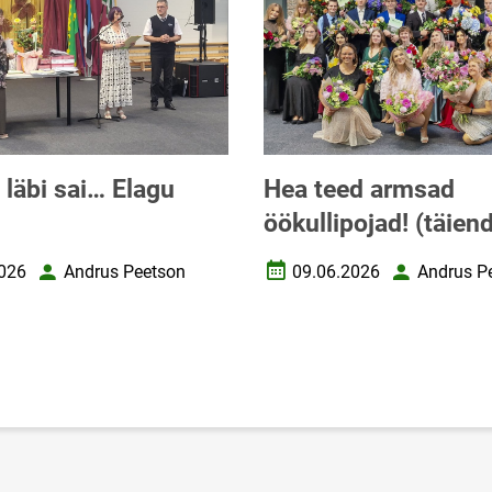
a läbi sai… Elagu
Hea teed armsad
öökullipojad! (täien
026
Andrus Peetson
09.06.2026
Andrus P
uupäev
Autor
Loomise kuupäev
Autor