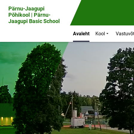
Front page
Pärnu-Jaagupi
Põhikool | Pärnu-
Jaagupi Basic School
Avaleht
Kool
Vastuvõt