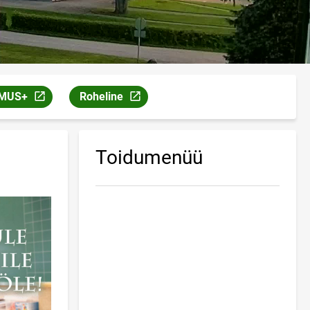
MUS+
Roheline
el
vaneb uuel leheküljel
Link avaneb uuel leheküljel
Toidumenüü