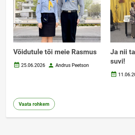
Võidutule tõi meie Rasmus
Ja nii t
suvi!
25.06.2026
Andrus Peetson
Loomise kuupäev
Autor
11.06.2
Loomise k
Vaata rohkem