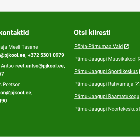
kontaktid
Otsi kiiresti
Põhja-Pärnumaa Vald
aja Meeli Tasane
e@pjkool.ee, +372 5301 0979
Pärnu-Jaagupi Muusikakool
t Antso
reet.antso@pjkool.ee,
Pärnu-Jaagupi Spordikeskus
57
Pärnu-Jaagupi Rahvamaja
us Peetson
son@pjkool.ee,
Pärnu-Jaagupi Raamatukogu
490
Pärnu-Jaagupi Noortekeskus