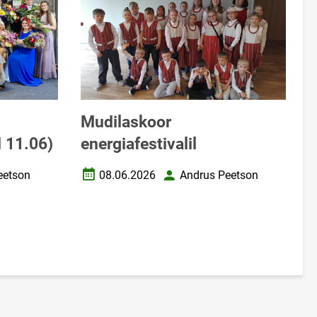
Mudilaskoor
d 11.06)
energiafestivalil
eetson
08.06.2026
Andrus Peetson
Loomise kuupäev
Autor