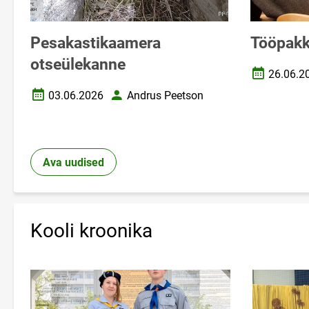
Pesakastikaamera
Tööpakk
otseülekanne
26.06.2
Loomise ku
03.06.2026
Andrus Peetson
Loomise kuupäev
Autor
Ava uudised
Kooli kroonika