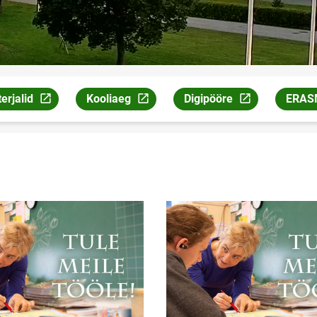
rjalid
Kooliaeg
Digipööre
ERAS
neb uuel leheküljel
Link avaneb uuel leheküljel
Link avaneb uuel lehekülj
Link a