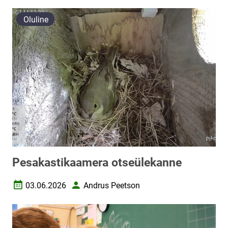
Oluline
Pesakastikaamera otseülekanne
03.06.2026
Andrus Peetson
Loomise kuupäev
Autor