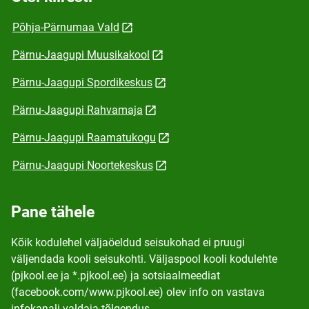
Põhja-Pärnumaa Vald
Pärnu-Jaagupi Muusikakool
Pärnu-Jaagupi Spordikeskus
Pärnu-Jaagupi Rahvamaja
Pärnu-Jaagupi Raamatukogu
Pärnu-Jaagupi Noortekeskus
Pane tähele
Kõik kodulehel väljaöeldud seisukohad ei pruugi
väljendada kooli seisukohti. Väljaspool kooli kodulehte
(pjkool.ee ja *.pjkool.ee) ja sotsiaalmeediat
(facebook.com/www.pjkool.ee) olev info on vastava
infokanali valdaja tõlgendus.