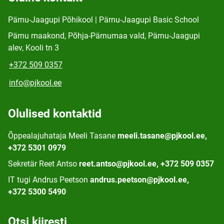
Pärnu-Jaagupi Põhikool | Pärnu-Jaagupi Basic School
Pärnu maakond, Põhja-Pärnumaa vald, Pärnu-Jaagupi
alev, Kooli tn 3
+372 509 0357
info@pjkool.ee
Olulised kontaktid
Õppealajuhataja Meeli Tasane
meeli.tasane@pjkool.ee,
+372 5301 0979
Sekretär Reet Antso
reet.antso@pjkool.ee, +372 509 0357
IT tugi Andrus Peetson
andrus.peetson@pjkool.ee,
+372 5300 5490
Otsi kiiresti