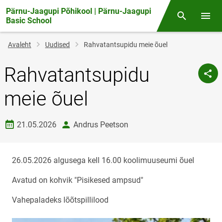
Pärnu-Jaagupi Põhikool | Pärnu-Jaagupi
Otsing
Menüü
Basic School
Jälglink
Avaleht
Uudised
Rahvatantsupidu meie õuel
Rahvatantsupidu
meie õuel
Loomise kuupäev
autor
21.05.2026
Andrus Peetson
26.05.2026 algusega kell 16.00 koolimuuseumi õuel
Avatud on kohvik "Pisikesed ampsud"
Vahepaladeks lõõtspillilood